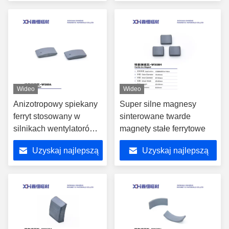
cenę
cenę
Wideo
Wideo
Anizotropowy spiekany
Super silne magnesy
ferryt stosowany w
sinterowane twarde
silnikach wentylatorów
magnety stałe ferrytowe
W089A
Uzyskaj najlepszą
Uzyskaj najlepszą
cenę
cenę