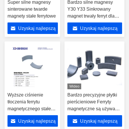
Super silne magnesy
Bardzo silne magnesy
sinterowane twarde
Y30 Y33 Sinkrowany
magnety stałe ferrytowe
magnet trwały ferryt dla
silników wentylatorów
Uzyskaj najlepszą
Uzyskaj najlepszą
W1123A
cenę
cenę
Wideo
Wyższe ciśnienie
Bardzo precyzyjne płytki
tłoczenia ferrytu
pierścieniowe Ferryty
magnetycznego stałego
magnetyczne są używane
dla silników
w różnych silnikach
Uzyskaj najlepszą
Uzyskaj najlepszą
motocyklowych W029H