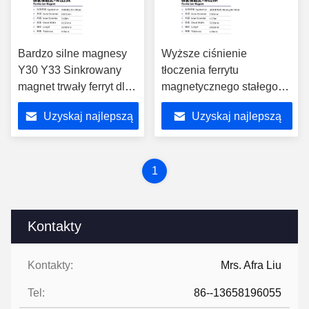
Bardzo silne magnesy
Wyższe ciśnienie
Y30 Y33 Sinkrowany
tłoczenia ferrytu
magnet trwały ferryt dla
magnetycznego stałego
silników wentylatorów
dla silników
Uzyskaj najlepszą
Uzyskaj najlepszą
W1123A
motocyklowych W029H
cenę
cenę
1
Kontakty
Kontakty:
Mrs. Afra Liu
Tel:
86--13658196055