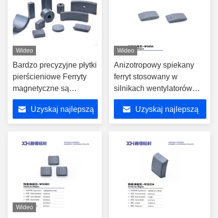
Wideo
Wideo
Bardzo precyzyjne płytki
Anizotropowy spiekany
pierścieniowe Ferryty
ferryt stosowany w
magnetyczne są
silnikach wentylatorów
używane w różnych
W089A
Uzyskaj najlepszą
Uzyskaj najlepszą
silnikach
cenę
cenę
Wideo