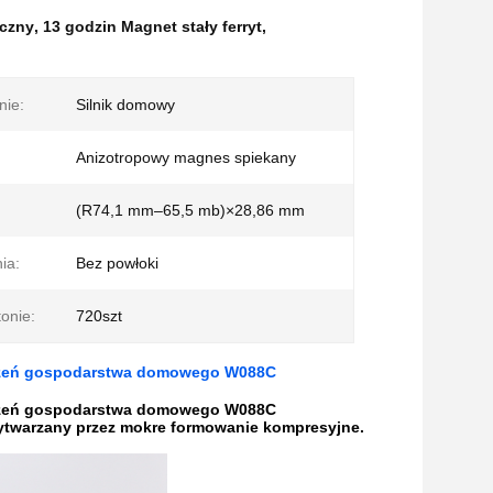
yczny
,
13 godzin Magnet stały ferryt
,
nie:
Silnik domowy
Anizotropowy magnes spiekany
(R74,1 mm–65,5 mb)×28,86 mm
ia:
Bez powłoki
tonie:
720szt
ądzeń gospodarstwa domowego W088C
ądzeń gospodarstwa domowego W088C
wytwarzany przez mokre formowanie kompresyjne.