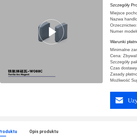
domoweg
Szczegóły Pr
Miejsce poch
Nazwa handl
Orzecznictwo
Numer model
Warunki płatno
Minimalne za
Cena: Zbywal
Szczegóły pak
Czas dostawy
Zasady płatno
Możliwość Sup
Uzy
Produktu
Opis produktu