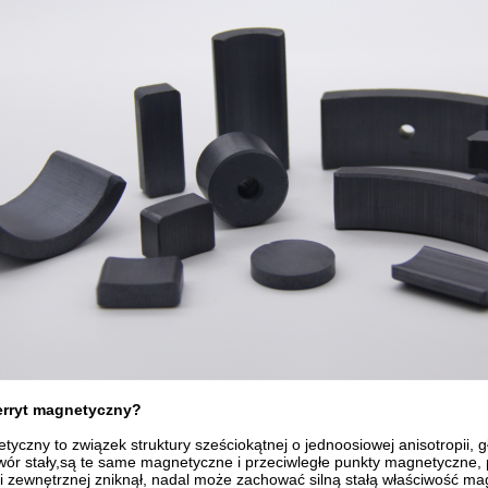
ferryt magnetyczny
?
tyczny to związek struktury sześciokątnej o jednoosiowej anisotropii, głó
wór stały,są te same magnetyczne i przeciwległe punkty magnetyczne, 
i zewnętrznej zniknął, nadal może zachować silną stałą właściwość m