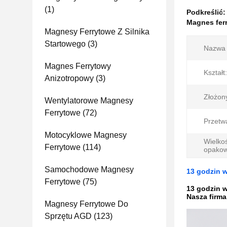
(1)
Podkreślić
Magnes fer
Magnesy Ferrytowe Z Silnika
Startowego
(3)
Nazwa 
Magnes Ferrytowy
Kształt:
Anizotropowy
(3)
Złożon
Wentylatorowe Magnesy
Ferrytowe
(72)
Przetw
Motocyklowe Magnesy
Wielko
Ferrytowe
(114)
opakow
Samochodowe Magnesy
13 godzin 
Ferrytowe
(75)
13 godzin 
Nasza firm
Magnesy Ferrytowe Do
Sprzętu AGD
(123)