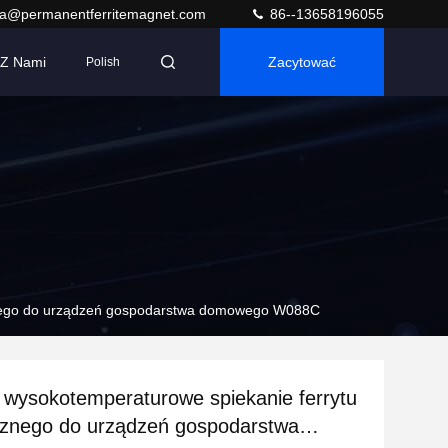
ra@permanentferritemagnet.com
86--13658196055
 Z Nami
Zacytować
Polish
znego do urządzeń gospodarstwa domowego W088C
 wysokotemperaturowe spiekanie ferrytu
znego do urządzeń gospodarstwa