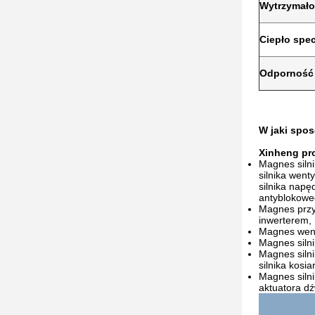
Wytrzymało
Ciepło spe
Odporność
W jaki spos
Xinheng pr
Magnes siln
silnika wen
silnika nap
antyblokowe
Magnes przy
inwerterem, 
Magnes went
Magnes silni
Magnes silni
silnika kosi
Magnes silni
aktuatora dź