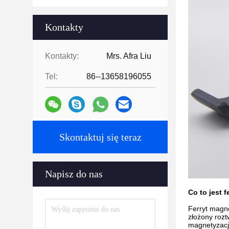
Kontakty
Kontakty:
Mrs. Afra Liu
Tel:
86--13658196055
Skontaktuj się teraz
Napisz do nas
Co to jest 
Ferryt magne
złożony rozt
magnetyzacj