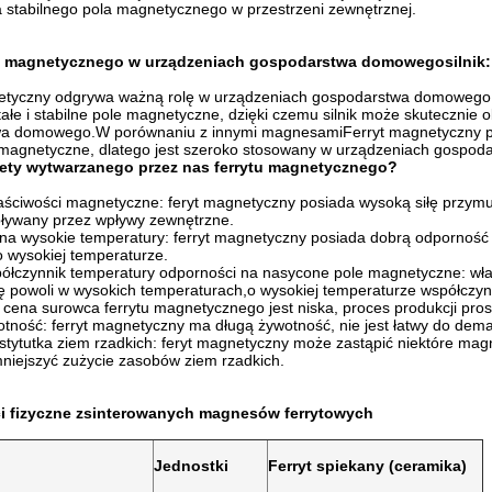
 stabilnego pola magnetycznego w przestrzeni zewnętrznej.
tu magnetycznego w urządzeniach gospodarstwa domowego
silnik:
etyczny odgrywa ważną rolę w urządzeniach gospodarstwa domowego.kl
ałe i stabilne pole magnetyczne, dzięki czemu silnik może skutecznie 
a domowego.W porównaniu z innymi magnesamiFerryt magnetyczny posi
 magnetyczne, dlatego jest szeroko stosowany w urządzeniach gospo
lety wytwarzanego przez nas ferrytu magnetycznego?
aściwości magnetyczne: feryt magnetyczny posiada wysoką siłę przymus
pływany przez wpływy zewnętrzne.
na wysokie temperatury: ferryt magnetyczny posiada dobrą odporność 
 wysokiej temperaturze.
ółczynnik temperatury odporności na nasycone pole magnetyczne: wła
ię powoli w wysokich temperaturach,o wysokiej temperaturze współczy
: cena surowca ferrytu magnetycznego jest niska, proces produkcji prost
tność: ferryt magnetyczny ma długą żywotność, nie jest łatwy do demag
tytutka ziem rzadkich: feryt magnetyczny może zastąpić niektóre mag
mniejszyć zużycie zasobów ziem rzadkich.
i fizyczne zsinterowanych magnesów ferrytowych
Jednostki
Ferryt spiekany (ceramika)