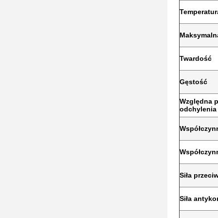
Temperatur
Maksymalna
Twardość
Gęstość
Względna p
odchylenia
Współczynn
Współczynn
Siła przeci
Siła antyk