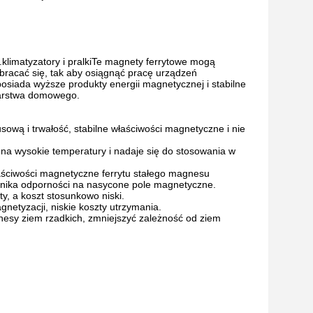
imatyzatory i pralkiTe magnety ferrytowe mogą
obracać się, tak aby osiągnąć pracę urządzeń
ada wyższe produkty energii magnetycznej i stabilne
darstwa domowego.
ową i trwałość, stabilne właściwości magnetyczne i nie
na wysokie temperatury i nadaje się do stosowania w
ściwości magnetyczne ferrytu stałego magnesu
nnika odporności na nasycone pole magnetyczne.
y, a koszt stosunkowo niski.
netyzacji, niskie koszty utrzymania.
nesy ziem rzadkich, zmniejszyć zależność od ziem