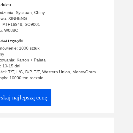
o W088C
oduktu
odzenia: Syczuan, Chiny
owa: XINHENG
: IATF16949,ISO9001
u: W088C
ści i wysyłki
mówienie: 1000 sztuk
ny
owania: Karton + Paleta
: 10-15 dni
ści: T/T, L/C, D/P, T/T, Western Union, MoneyGram
ply: 10000 ton rocznie
skaj najlepszą cenę