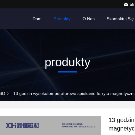
af
Dom
Produkty
O Nas
Skontaktuj Się
produkty
AGD
>
13 godzin wysokotemperaturowe spiekanie ferrytu magnetyc
13 godzin
magnetyc