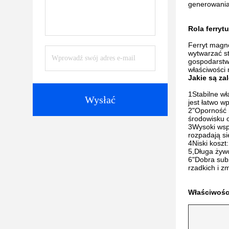
generowania
Rola ferry
Ferryt magn
wytwarzać st
gospodarstw
właściwości
Jakie są za
1Stabilne wł
Wysłać
jest łatwo w
2"Oporność 
środowisku o
3Wysoki wsp
rozpadają s
4Niski koszt
5,Długa żywo
6"Dobra subs
rzadkich i z
Właściwośc