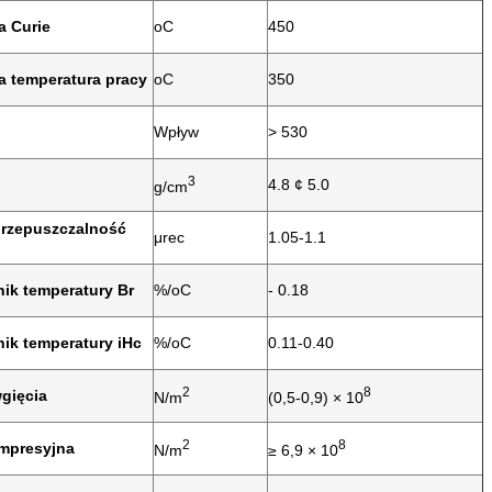
a Curie
oC
450
 temperatura pracy
oC
350
Wpływ
> 530
3
4.8 ¢ 5.0
g/cm
rzepuszczalność
μrec
1.05-1.1
ik temperatury Br
%/oC
- 0.18
ik temperatury iHc
%/oC
0.11-0.40
2
8
wgięcia
N/m
(0,5-0,9) × 10
2
8
ompresyjna
N/m
≥ 6,9 × 10