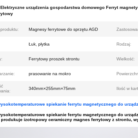
:
Elektryczne urządzenia gospodarstwa domowego Ferryt magnet
rytowy
produktu:
Magnesy ferrytowe do sprzętu AGD
Zastosowa
Łuk, płytka
Rodzaj:
y:
Ferrytowy proszek strontu
Wielkość:
arzanie:
prasowanie na mokro
Powierzchn
ść
340mm×255mm×75mm
Ilość w kar
ania:
wysokotemperaturowe spiekanie ferrytu magnetycznego do urz
wysokotemperaturowe spiekanie ferrytu magnetycznego do urz
a produkuje izotropowy ceramiczny magnes ferrytowy z strontu, 