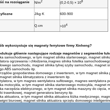
2
8
ść na rozciąganie
N/m
(0,2-0,5) × 10
cyficzne
J/kg·K
600-900
4
Q.cm
>10
ób wykorzystuje się magnety ferrytowe firmy Xinheng?
odukuje głównie następujące rodzaje magnetów z segmentów łuk
ika samochodowego, w tym magnet silnika starterowego, magnet silnika
tylatora ogrzewania i chłodzenia,magnes silnika fotelika samochodowe
ędowego samochodu, magnet silnika tylnej szyby samochodu, magnet si
go ABS samochodu itp.
rządów gospodarstwa domowego z inwerterem, w tym magnet silnika pra
magnet silnika klimatyzatora z inwerterem itp.
ylatora, w tym magnes wentylatora sufitowego, magnes wentylatora p
ka motocykla, w tym magnet silnika starterowego motocykla, magnet ma
ka narzędzia elektrycznego, w tym magnet silnika maszyny do cięcia, m
arki trawnikowej, magnet generatora benzyny itp.
ka aktuatora, w tym magnet silnika aktuatora łóżka medycznego, magnet
wigni biurowej, magnet silnika aktuatora sprzętu domowego inteligentne