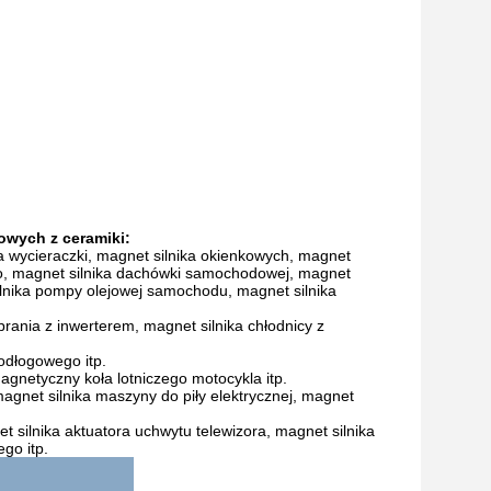
owych z ceramiki:
 wycieraczki, magnet silnika okienkowych, magnet
go, magnet silnika dachówki samochodowej, magnet
lnika pompy olejowej samochodu, magnet silnika
nia z inwerterem, magnet silnika chłodnicy z
odłogowego itp.
gnetyczny koła lotniczego motocykla itp.
agnet silnika maszyny do piły elektrycznej, magnet
 silnika aktuatora uchwytu telewizora, magnet silnika
go itp.