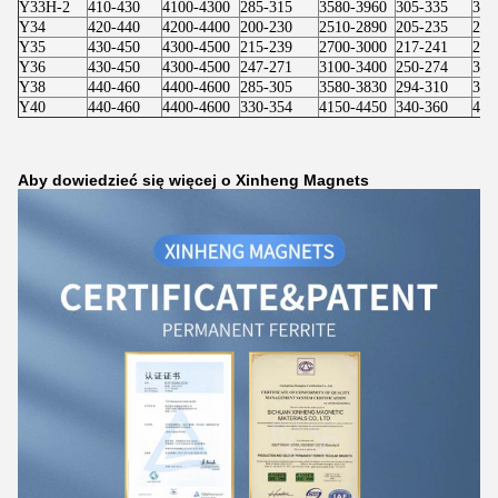
Y33H-2
410-430
4100-4300
285-315
3580-3960
305-335
383
Y34
420-440
4200-4400
200-230
2510-2890
205-235
257
Y35
430-450
4300-4500
215-239
2700-3000
217-241
273
Y36
430-450
4300-4500
247-271
3100-3400
250-274
314
Y38
440-460
4400-4600
285-305
3580-3830
294-310
369
Y40
440-460
4400-4600
330-354
4150-4450
340-360
427
Aby dowiedzieć się więcej o Xinheng Magnets