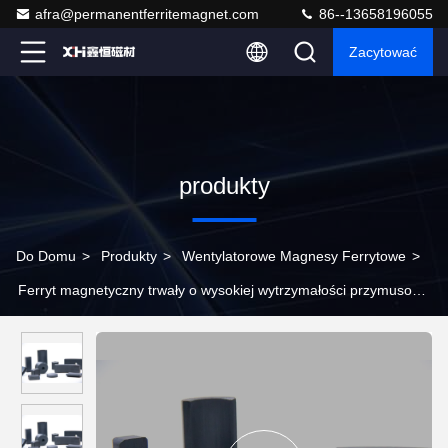
afra@permanentferritemagnet.com
86--13658196055
Zacytować
produkty
Do Domu
>
Produkty
>
Wentylatorowe Magnesy Ferrytowe
>
Ferryt magnetyczny trwały o wysokiej wytrzymałości przymusowej
dla silników wentylatorów W071