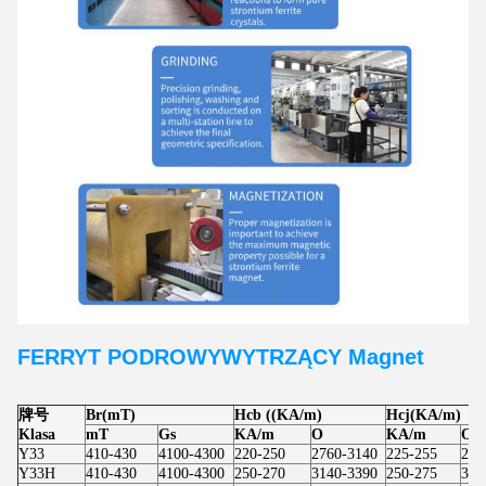
FERRYT PODROWY
WYTRZĄCY
Magnet
牌号
Br(mT)
Hcb ((KA/m)
Hcj(KA/m)
Klasa
mT
Gs
KA/m
O
KA/m
O
Y33
410-430
4100-4300
220-250
2760-3140
225-255
283
Y33H
410-430
4100-4300
250-270
3140-3390
250-275
314