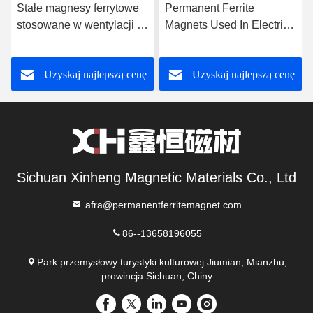
Stałe magnesy ferrytowe
Permanent Ferrite
stosowane w wentylacji w
Magnets Used In Electric
gospodarstwach
Fans That Provide Indoor
domowych
Air Circulation
Uzyskaj najlepszą cenę
Uzyskaj najlepszą cenę
Sichuan Xinheng Magnetic Materials Co., Ltd
afra@permanentferritemagnet.com
86--13658196055
Park przemysłowy turystyki kulturowej Jiumian, Mianzhu,
prowincja Sichuan, Chiny