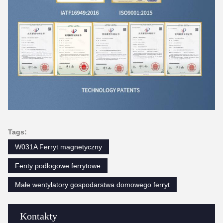
Tags:
W031A Ferryt magnetyczny
Fenty podłogowe ferrytowe
Małe wentylatory gospodarstwa domowego ferryt
Kontakty