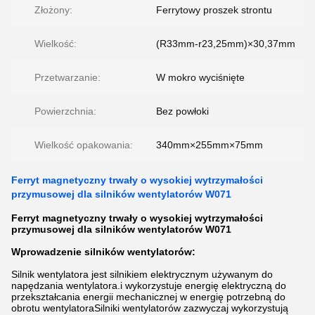
Złożony:
Ferrytowy proszek strontu
Wielkość:
(R33mm-r23,25mm)×30,37mm
Przetwarzanie:
W mokro wyciśnięte
Powierzchnia:
Bez powłoki
Wielkość opakowania:
340mm×255mm×75mm
Ferryt magnetyczny trwały o wysokiej wytrzymałości
przymusowej dla silników wentylatorów W071
Ferryt magnetyczny trwały o wysokiej wytrzymałości
przymusowej dla silników wentylatorów W071
Wprowadzenie silników wentylatorów:
Silnik wentylatora jest silnikiem elektrycznym używanym do
napędzania wentylatora.i wykorzystuje energię elektryczną do
przekształcania energii mechanicznej w energię potrzebną do
obrotu wentylatoraSilniki wentylatorów zazwyczaj wykorzystują