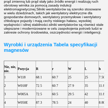
prąd zmienną lub prąd stały jako źródło energii i realizują ruch
obrotowy wirnika za pomocą zasady indukcji
elektromagnetycznej.Silniki wentylatorów są szeroko stosowane
w wielu dziedzinach, takich jak wentylatory elektryczne dla
gospodarstw domowych, wentylatory przemysłowe i wentylatory
chłodzące pojazdy i mają cechy niskiego hałasu, wysokiej
wydajności i silnej stabilności.silniki wentylatorów są również stale
ulepszane i modernizowane w celu zaspokojenia potrzeb ludzi w
zakresie ochrony środowiska, oszczędności energii i inteligencji.
Wyrobki i urządzenia
Tabela specyfikacji
magnesów
Nie, nie,
Pozycja
R
r
W
L
h
nie.
1
W118
68.1
60.7
25
25
7.50
2
W018F
72.5
60.7
27.9
35
11.80
3
W005A
72.5
60.5
29.5
42
11.80
4
W050E
87.3
78.5
24
40
8.80