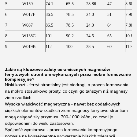
5
W159
74.1
65.5
28.86
47
8.60
6
W017F
86.5
78.5
24.0
51
7.90
7
W087
86.5
78.5
24.0
64
7.80
8
W138C
101
90.2
24.5
65
10.8
9
W019B
112
100
28.5
60
11.90
Jakie są kluczowe zalety ceramicznych magnesów
ferrytowych strontium wykonanych przez mokre formowanie
kompresyjne?
Niski koszt - ferryt strontialny jest niedrogi, a proces formowania
na mokro stosunkowo prosty, co czyni go tańszym niż magnesy
ziem rzadkich.
Wysoka właściwość magnetyczna - nawet bez dodatkowych
ciężkich elementów rzadkich ziem magnesy ferrytowe strontium
mogą osiągać siły przymusu 700-1000 kA/m, co czyni je
odpowiednimi do wielu zastosowań.
Spójność wymiarowa - proces formowania kompresyjnego
pozwala na konsekwentne wytwarzanie bliskich tolerancji