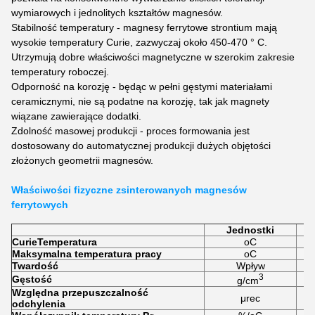
wymiarowych i jednolitych kształtów magnesów.
Stabilność temperatury - magnesy ferrytowe strontium mają
wysokie temperatury Curie, zazwyczaj około 450-470 ° C.
Utrzymują dobre właściwości magnetyczne w szerokim zakresie
temperatury roboczej.
Odporność na korozję - będąc w pełni gęstymi materiałami
ceramicznymi, nie są podatne na korozję, tak jak magnety
wiązane zawierające dodatki.
Zdolność masowej produkcji - proces formowania jest
dostosowany do automatycznej produkcji dużych objętości
złożonych geometrii magnesów.
Właściwości fizyczne zsinterowanych magnesów
ferrytowych
Jednostki
Curie
Temperatura
oC
Maksymalna temperatura pracy
oC
Twardość
Wpływ
3
Gęstość
g/cm
Względna przepuszczalność
μrec
odchylenia