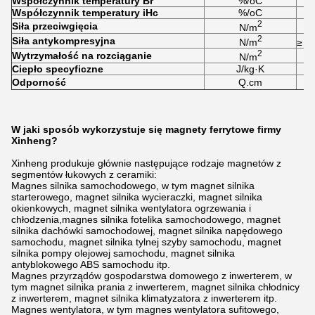
Współczynnik temperatury Br
%/oC
Współczynnik temperatury iHc
%/oC
2
Siła przeciwgięcia
N/m
2
Siła antykompresyjna
N/m
≥ 6,
2
Wytrzymałość na rozciąganie
N/m
Ciepło specyficzne
J/kg·K
Odporność
Q.cm
W jaki sposób wykorzystuje się magnety ferrytowe firmy
Xinheng?
Xinheng produkuje głównie następujące rodzaje magnetów z
segmentów łukowych z ceramiki:
Magnes silnika samochodowego, w tym magnet silnika
starterowego, magnet silnika wycieraczki, magnet silnika
okienkowych, magnet silnika wentylatora ogrzewania i
chłodzenia,magnes silnika fotelika samochodowego, magnet
silnika dachówki samochodowej, magnet silnika napędowego
samochodu, magnet silnika tylnej szyby samochodu, magnet
silnika pompy olejowej samochodu, magnet silnika
antyblokowego ABS samochodu itp.
Magnes przyrządów gospodarstwa domowego z inwerterem, w
tym magnet silnika prania z inwerterem, magnet silnika chłodnicy
z inwerterem, magnet silnika klimatyzatora z inwerterem itp.
Magnes wentylatora, w tym magnes wentylatora sufitowego,